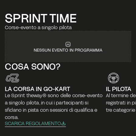
SPRINT TIME
Corse-evento a singolo pilota
NESSUN EVENTO IN PROGRAMMA
COSA SONO?
LA CORSA IN GO-KART
IL PILOTA
Le Sprint theway® sono delle corse-evento 
Al termine del
a singolo pilota, in cui i partecipanti si 
registrati in p
sfidano in pista con sessioni di qualifica e 
tre categorie 
corsa. 
SCARICA REGOLAMENTO