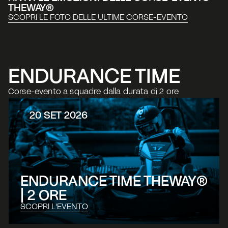
THEWAY®
SCOPRI LE FOTO DELLE ULTIME CORSE-EVENTO
ENDURANCE TIME
Corse-evento a squadre dalla durata di 2 ore
20 SET 2026
ENDURANCE TIME THEWAY® 
| 2 ORE
SCOPRI L'EVENTO