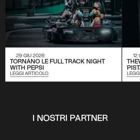
29 GIU 2026
12
TORNANO LE FULL TRACK NIGHT 
THE
WITH PEPSI
PIS
LEGGI ARTICOLO
LEGG
I NOSTRI PARTNER