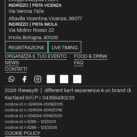
INDIRIZZO | PISTA VICENZA
Via Verona 74/w
Altavilla Vicentina, Vicenza, 36077
INDIRIZZO | PISTA IMOLA
Via Molino Rosso 22
Imola, Bologna, 40026
REGISTRAZIONE
LIVE TIMING
ORGANIZZA IL TUO EVENTO
FOOD & DRINK
NEWS
FAQ
CONTATTI
2026 theway®  |  different kart experience è un brand di 
Kartland Srl | P.I. 04356430233
codice id. n. 024004-0008/2015
codice id. n. 024004-0010/2016
codice id. n 024004-0014/2020
codice id. n E289 – 121/2026
codice id. n E289 – 123/2026
COOKIE POLICY