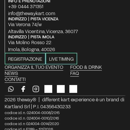
INFO E PRENOTAZIONI
+39 0444 371351
info@thewaykart.com
INDIRIZZO | PISTA VICENZA
Via Verona 74/w
Altavilla Vicentina, Vicenza, 36077
INDIRIZZO | PISTA IMOLA
Via Molino Rosso 22
Imola, Bologna, 40026
REGISTRAZIONE
LIVE TIMING
ORGANIZZA IL TUO EVENTO
FOOD & DRINK
NEWS
FAQ
CONTATTI
2026 theway®  |  different kart experience è un brand di 
Kartland Srl | P.I. 04356430233
codice id. n. 024004-0008/2015
codice id. n. 024004-0010/2016
codice id. n 024004-0014/2020
codice id. n E289 – 121/2026