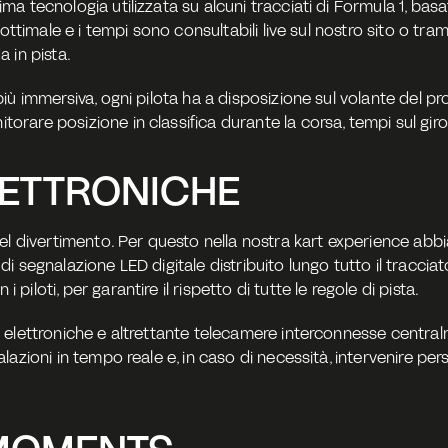
a tecnologia utilizzata su alcuni tracciati di Formula 1, bas
ottimale e i tempi sono consultabili live sul nostro sito o tramit
a in pista.
ù immersiva, ogni pilota ha a disposizione sul volante del prop
re posizione in classifica durante la corsa, tempi sul giro e d
LETTRONICHE
el divertimento. Per questo nella nostra kart experience abbi
segnalazione LED digitale distribuito lungo tutto il tracciato. 
loti, per garantire il rispetto di tutte le regole di pista.
elettroniche e altrettante telecamere interconnesse centralme
lazioni in tempo reale e, in caso di necessità, intervenire pe