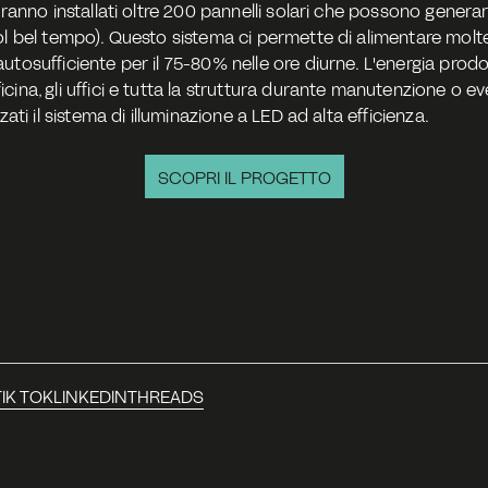
saranno installati oltre 200 pannelli solari che possono gener
ol bel tempo). Questo sistema ci permette di alimentare molt
tosufficiente per il 75-80% nelle ore diurne. L'energia prodot
na, gli uffici e tutta la struttura durante manutenzione o event
zati il sistema di illuminazione a LED ad alta efficienza.
SCOPRI IL PROGETTO
TIK TOK
LINKEDIN
THREADS