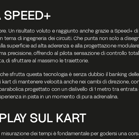
 SPEED+
e. Un risultato voluto e raggiunto anche grazie a Speed+ di 
in tema di ingegneria dei circuiti. Che punta non solo a diseg
 alla superficie ad alta aderenza e alla progettazione modular
a precisione, offrendo al pilota sensazione di controllo total
a, di sfruttare al massimo le traiettorie.
a che sfrutta questa tecnologia è senza dubbio il banking dell
 kart di mantenere velocità anche nei cambi di direzione, con
arabolica progettato con un dislivello di 1 metro tra entrata e
sperienza in pista in un momento di pura adrenalina.
SPLAY SUL KART
 misurazione dei tempi è fondamentale per godersi una corsa in