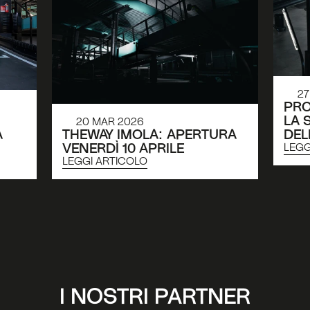
27
PRO
LA 
20 MAR 2026
 
THEWAY IMOLA: APERTURA 
DEL
VENERDÌ 10 APRILE
LEGG
LEGGI ARTICOLO
I NOSTRI PARTNER