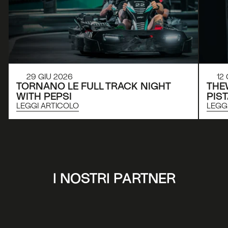
29 GIU 2026
12
TORNANO LE FULL TRACK NIGHT 
THE
WITH PEPSI
PIS
LEGGI ARTICOLO
LEGG
I NOSTRI PARTNER